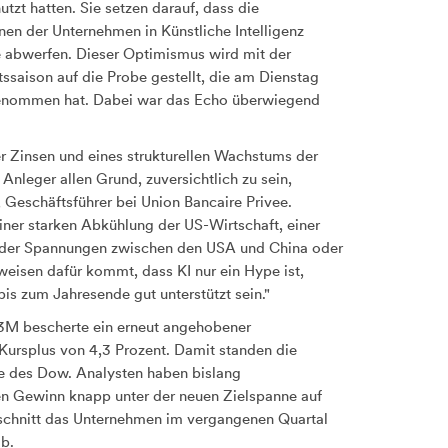
tzt hatten. Sie setzen darauf, dass die
onen der Unternehmen in Künstliche Intelligenz
e abwerfen. Dieser Optimismus wird mit der
ssaison auf die Probe gestellt, die am Dienstag
genommen hat. Dabei war das Echo überwiegend
r Zinsen und eines strukturellen Wachstums der
Anleger allen Grund, zuversichtlich zu sein,
 Geschäftsführer bei Union Bancaire Privee.
einer starken Abkühlung der US-Wirtschaft, einer
n der Spannungen zwischen den USA und China oder
eisen dafür kommt, dass KI nur ein Hype ist,
is zum Jahresende gut unterstützt sein."
 3M
bescherte ein erneut angehobener
Kursplus von 4,3 Prozent. Damit standen die
ze des Dow. Analysten haben bislang
nen Gewinn knapp unter der neuen Zielspanne auf
schnitt das Unternehmen im vergangenen Quartal
ab.