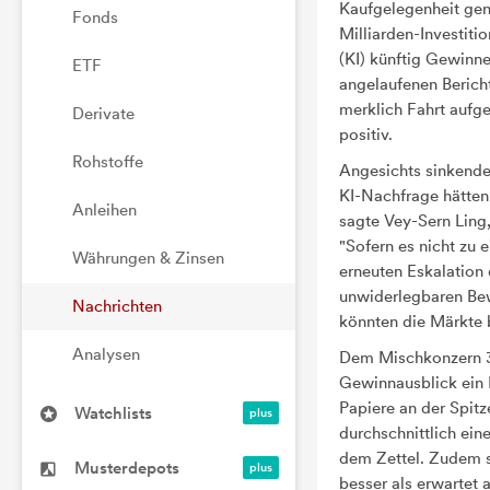
Kaufgelegenheit genu
Fonds
Milliarden-Investiti
(KI) künftig Gewinn
ETF
angelaufenen Bericht
merklich Fahrt auf
Derivate
positiv.
Rohstoffe
Angesichts sinkende
KI-Nachfrage hätten 
Anleihen
sagte Vey-Sern Ling,
"Sofern es nicht zu 
Währungen & Zinsen
erneuten Eskalatio
unwiderlegbaren Bew
Nachrichten
könnten die Märkte b
Analysen
Dem Mischkonzern
Gewinnausblick ein 
Papiere an der Spit
Watchlists
durchschnittlich ei
dem Zettel. Zudem 
Musterdepots
besser als erwartet 