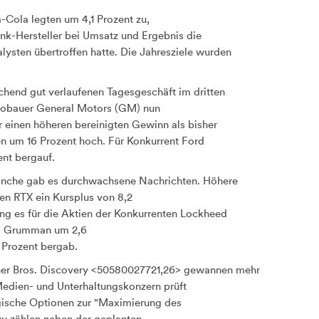
a-Cola
legten um 4,1 Prozent zu,
nk-Hersteller bei Umsatz und Ergebnis die
lysten übertroffen hatte. Die Jahresziele wurden
hend gut verlaufenen Tagesgeschäft im dritten
utobauer General Motors
(GM) nun
r einen höheren bereinigten Gewinn als bisher
ent bergauf.
anche gab es durchwachsene Nachrichten. Höhere
ten RTX
ein Kursplus von 8,2
ng es für die Aktien der Konkurrenten Lockheed
op Grumman
um 2,6
 Prozent bergab.
ner Bros. Discovery <50580027721,26> gewannen mehr
Medien- und Unterhaltungskonzern prüft
gische Optionen zur "Maximierung des