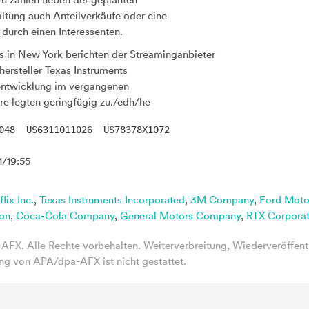
zu zählen neben der geplanten
tung auch Anteilverkäufe oder eine
urch einen Interessenten.
 in New York berichten der Streaminganbieter
entwicklung im vergangenen
re legten geringfügig zu./edh/he
/19:55
lix Inc.
,
Texas Instruments Incorporated
,
3M Company
,
Ford Mot
on
,
Coca-Cola Company
,
General Motors Company
,
RTX Corporat
FX. Alle Rechte vorbehalten. Weiterverbreitung, Wiederveröffent
g von APA/dpa-AFX ist nicht gestattet.