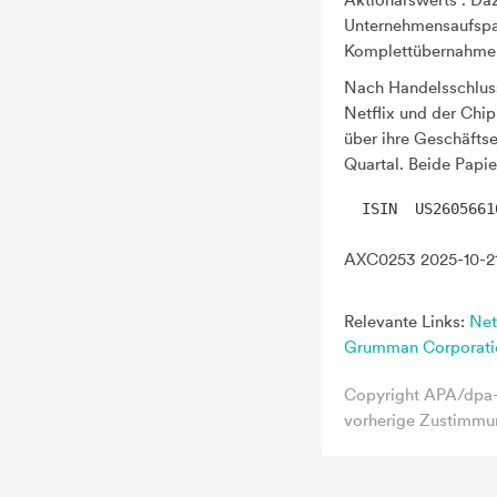
Aktionärswerts". Da
Unternehmensaufspal
Komplettübernahme d
Nach Handelsschluss
Netflix
über ihre Geschäfts
Quartal. Beide Papie
AXC0253 2025-10-21
Relevante Links:
Netf
Grumman Corporati
Copyright APA/dpa-A
vorherige Zustimmun