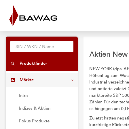
Aktien New 
Produktfinder
NEW YORK (dpa-AFX)
Höhenflug zum Woche
Märkte
Industrial
verzeichne
und notierte zuletzt
marktbreite S&P 50
Intro
Zähler. Für den tec
Indizes & Aktien
es hingegen um 0,1 P
Zuletzt hatten negat
Fokus Produkte
kurzfristige Rücksetz