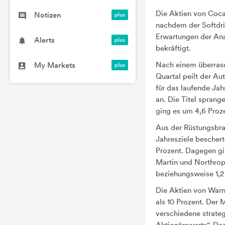
Die Aktien von Coc
Notizen
nachdem der Softdri
Erwartungen der Ana
Alerts
bekräftigt.
Nach einem überrasc
My Markets
Quartal peilt der A
für das laufende Jah
ging es um 4,6 Proz
Aus der Rüstungsbr
Jahresziele bescher
Prozent. Dagegen gi
Martin
und Northr
beziehungsweise 1,2
Die Aktien von War
als 10 Prozent. Der 
verschiedene strate